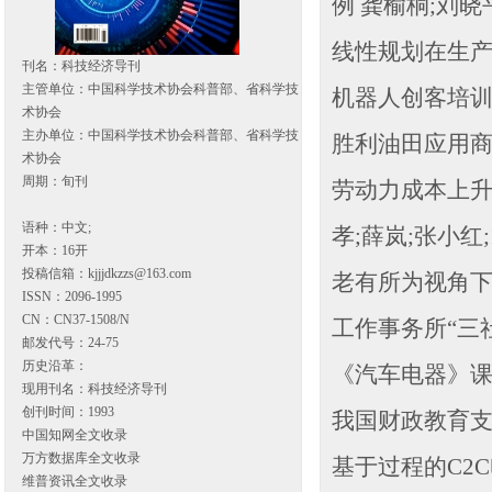
例 龚榆桐;刘晓平
线性规划在生产问
刊名：科技经济导刊
主管单位：中国科学技术协会科普部、省科学技
机器人创客培训
术协会
主办单位：中国科学技术协会科普部、省科学技
胜利油田应用商店
术协会
周期：旬刊
劳动力成本上升
语种：中文;
孝;薛岚;张小红;1
开本：16开
投稿信箱：
kjjjdkzzs@163.com
老有所为视角下
ISSN：2096-1995
CN：CN37-1508/N
工作事务所“三社
邮发代号：24-75
历史沿革：
《汽车电器》课
现用刊名：科技经济导刊
创刊时间：1993
我国财政教育支出
中国知网全文收录
万方数据库全文收录
基于过程的C2
维普资讯全文收录