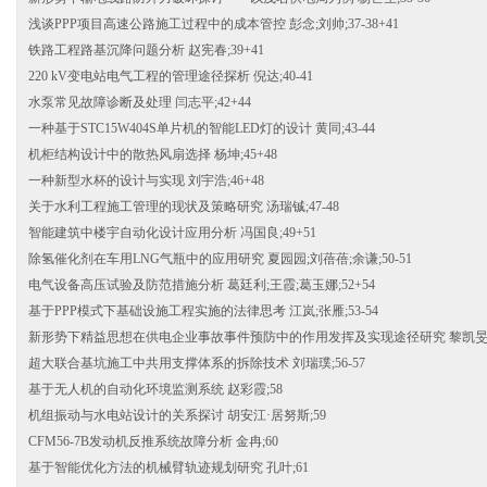
浅谈PPP项目高速公路施工过程中的成本管控 彭念;刘帅;37-38+41
铁路工程路基沉降问题分析 赵宪春;39+41
220 kV变电站电气工程的管理途径探析 倪达;40-41
水泵常见故障诊断及处理 闫志平;42+44
一种基于STC15W404S单片机的智能LED灯的设计 黄同;43-44
机柜结构设计中的散热风扇选择 杨坤;45+48
一种新型水杯的设计与实现 刘宇浩;46+48
关于水利工程施工管理的现状及策略研究 汤瑞铖;47-48
智能建筑中楼宇自动化设计应用分析 冯国良;49+51
除氢催化剂在车用LNG气瓶中的应用研究 夏园园;刘蓓蓓;余谦;50-51
电气设备高压试验及防范措施分析 葛廷利;王霞;葛玉娜;52+54
基于PPP模式下基础设施工程实施的法律思考 江岚;张雁;53-54
新形势下精益思想在供电企业事故事件预防中的作用发挥及实现途径研究 黎凯旻;5
超大联合基坑施工中共用支撑体系的拆除技术 刘瑞璞;56-57
基于无人机的自动化环境监测系统 赵彩霞;58
机组振动与水电站设计的关系探讨 胡安江·居努斯;59
CFM56-7B发动机反推系统故障分析 金冉;60
基于智能优化方法的机械臂轨迹规划研究 孔叶;61