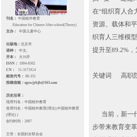
在“组织育人合
刊名：
中国校外教育
资源、载体和平
Education for Chinese After-school(Theory)
主办：
中国儿童中心
织育人三维模型
出版地：
北京市
提升至89.2
语种：
中文;
开本：
大16开
ISSN：
1004-8502
CN：
11-3173/G4
关键词 高职院
邮发代号：
80-351
投稿信箱：
zgxwjybjb@163.com
历史沿革：
现用刊名：中国校外教育
曾用刊名：中国校外教育(理论);中国校外教育
当前，新一代
(理论) )
创刊时间：2007
步带来教育变
主管：全国妇女联合会