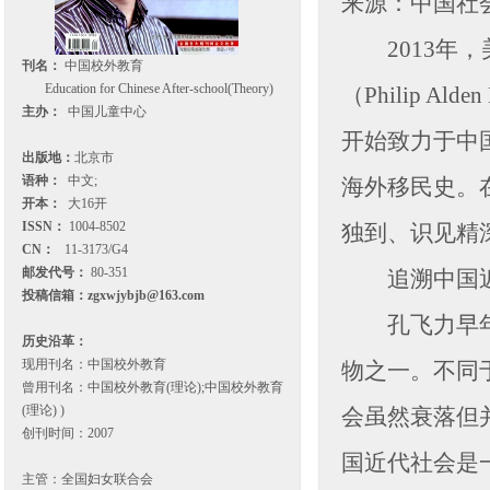
来源：中国社
2013年，
刊名：
中国校外教育
Education for Chinese After-school(Theory)
（Philip A
主办：
中国儿童中心
开始致力于中
出版地：
北京市
语种：
中文;
海外移民史。
开本：
大16开
ISSN：
1004-8502
独到、识见精
CN：
11-3173/G4
邮发代号：
80-351
追溯中国近代
投稿信箱：
zgxwjybjb@163.com
孔飞力早年师
历史沿革：
现用刊名：中国校外教育
物之一。不同
曾用刊名：中国校外教育(理论);中国校外教育
(理论) )
会虽然衰落但
创刊时间：2007
国近代社会是
主管：全国妇女联合会