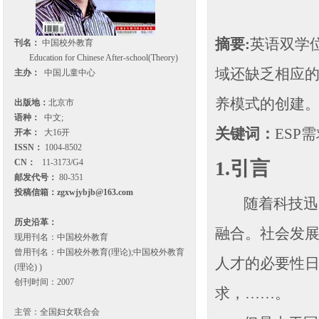
摘要
:
英语双学
刊名：
中国校外教育
Education for Chinese After-school(Theory)
域还缺乏相应
主办：
中国儿童中心
养模式的创建
出版地：
北京市
语种：
中文;
关键词：
ESP
需
开本：
大16开
ISSN：
1004-8502
CN：
11-3173/G4
1.
引言
邮发代号：
80-351
投稿信箱：
zgxwjybjb@163.com
随着科技迅
历史沿革：
融合。社会发
现用刊名：中国校外教育
曾用刊名：中国校外教育(理论);中国校外教育
人才的必要性
(理论) )
创刊时间：2007
求，……。
主管：全国妇女联合会