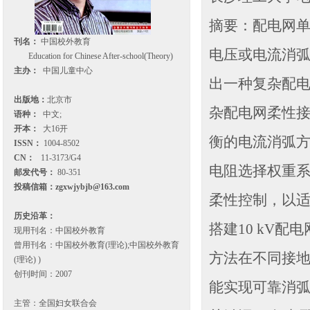
摘要：配电网
刊名：
中国校外教育
电压或电流消
Education for Chinese After-school(Theory)
主办：
中国儿童中心
出一种复杂配
出版地：
北京市
杂配电网柔性
语种：
中文;
开本：
大16开
衡的电流消弧方
ISSN：
1004-8502
CN：
11-3173/G4
电阻选择权重
邮发代号：
80-351
投稿信箱：
zgxwjybjb@163.com
柔性控制，以适应
历史沿革：
搭建10 kV
现用刊名：中国校外教育
曾用刊名：中国校外教育(理论);中国校外教育
方法在不同接
(理论) )
创刊时间：2007
能实现可靠消弧
主管：全国妇女联合会